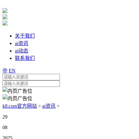
关于我们
ai资讯
ai动态
联系我们
中
EN
k8.com官方网站
>
ai资讯
>
29
08
2025