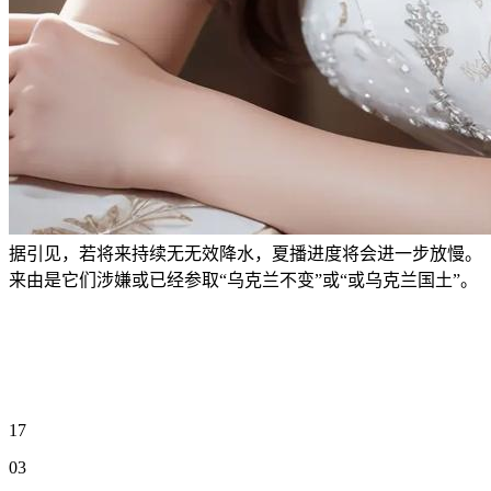
据引见，若将来持续无无效降水，夏播进度将会进一步放慢。
来由是它们涉嫌或已经参取“乌克兰不变”或“或乌克兰国土”。
17
03