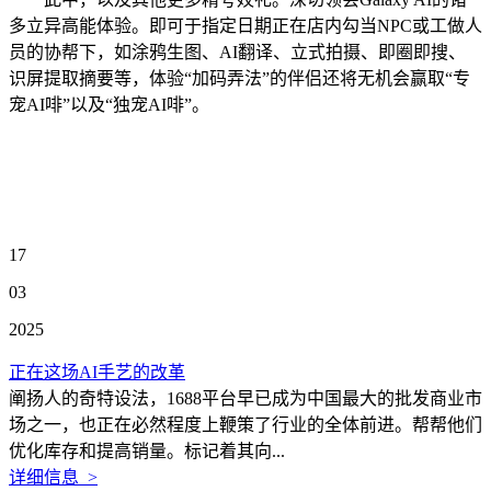
多立异高能体验。即可于指定日期正在店内勾当NPC或工做人
员的协帮下，如涂鸦生图、AI翻译、立式拍摄、即圈即搜、
识屏提取摘要等，体验“加码弄法”的伴侣还将无机会赢取“专
宠AI啡”以及“独宠AI啡”。
17
03
2025
正在这场AI手艺的改革
阐扬人的奇特设法，1688平台早已成为中国最大的批发商业市
场之一，也正在必然程度上鞭策了行业的全体前进。帮帮他们
优化库存和提高销量。标记着其向...
详细信息 >