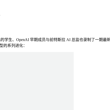
4
飞飞的学生、OpenAI 早期成员与前特斯拉 AI 总监也录制了一期最
 大模型的系列进化：