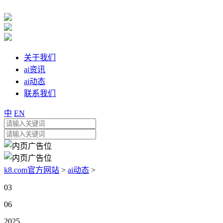
关于我们
ai资讯
ai动态
联系我们
中
EN
k8.com官方网站
>
ai动态
>
03
06
2025